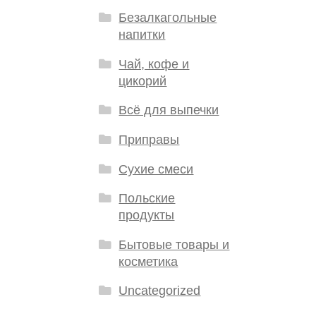
Безалкагольные
напитки
Чай, кофе и
цикорий
Всё для выпечки
Приправы
Сухие смеси
Польские
продукты
Бытовые товары и
косметика
Uncategorized