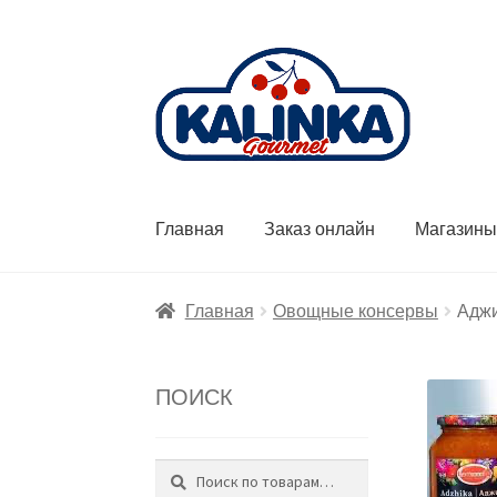
Перейти
Перейти
к
к
навигации
содержимому
Главная
Заказ онлайн
Магазин
Главная
Овощные консервы
Аджи
ПОИСК
Поиск
Искать: