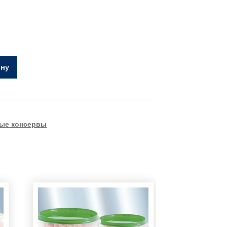
ину
ые консервы