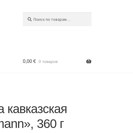
Поиск
Искать:
0,00
€
0 товаров
 кавказская
ann», 360 г