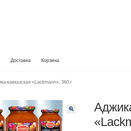
ы
Доставка
Корзина
ка кавказская «Lackmann», 360 г
Аджика
🔍
«Lackm