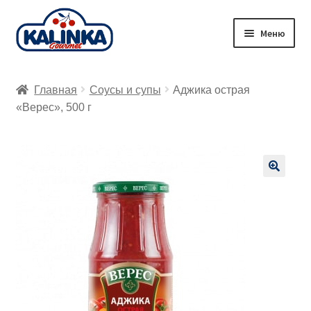
Перейти
Перейти
Меню
к
к
навигации
содержимому
Главная
Главная
Соусы и супы
Аджика острая
Заказ онлайн
«Верес», 500 г
Магазины
Доставка
🔍
Корзина