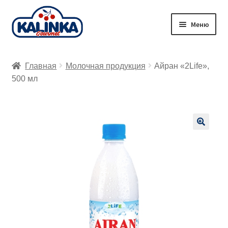
Перейти
Перейти
Меню
к
к
навигации
содержимому
Главная
Главная
Молочная продукция
Айран «2Life»,
Заказ онлайн
500 мл
Магазины
Доставка
🔍
Корзина