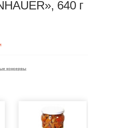
NHAUER», 640 г
и
ые консервы