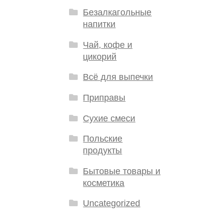
Безалкагольные
напитки
Чай, кофе и
цикорий
Всё для выпечки
Приправы
Сухие смеси
Польские
продукты
Бытовые товары и
косметика
Uncategorized