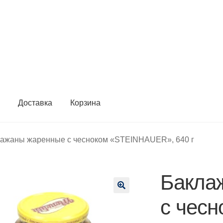
ы
Доставка
Корзина
ажаны жаренные с чесноком «STEINHAUER», 640 г
Бакла
🔍
с чесн