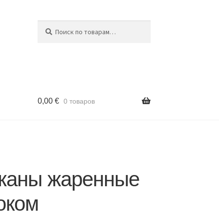
Поиск
Искать:
0,00
€
0 товаров
жаны жаренные
оком