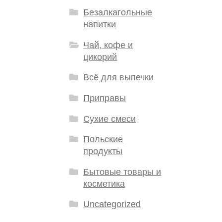
Безалкагольные
напитки
Чай, кофе и
цикорий
Всё для выпечки
Приправы
Сухие смеси
Польские
продукты
Бытовые товары и
косметика
Uncategorized