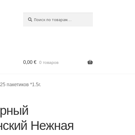
Поиск
Искать:
0,00
€
0 товаров
 пакетиков *1.5г.
ерный
нский Нежная