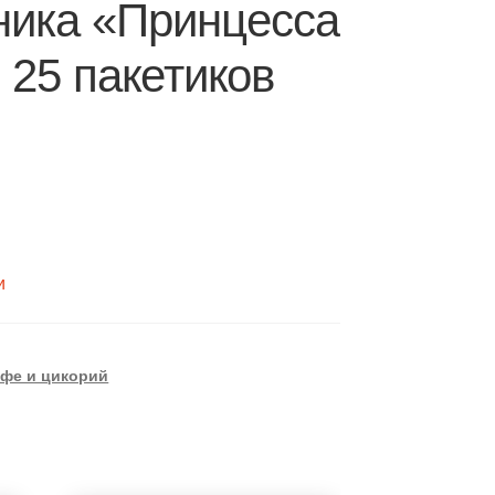
ника «Принцесса
 25 пакетиков
и
офе и цикорий