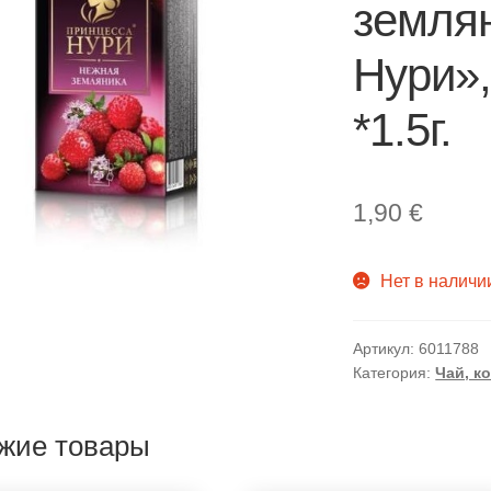
земля
Нури»,
*1.5г.
1,90
€
Нет в наличи
Артикул:
6011788
Категория:
Чай, к
жие товары