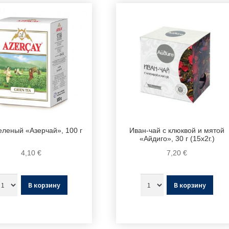
еленый «Азерчай», 100 г
Иван-чай с клюквой и мятой
«Айдиго», 30 г (15х2г.)
4,10
€
7,20
€
В корзину
В корзину