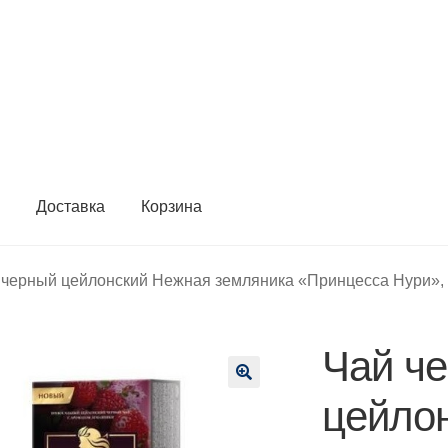
ы
Доставка
Корзина
 черный цейлонский Нежная земляника «Принцесса Нури», 25
Чай ч
🔍
цейло