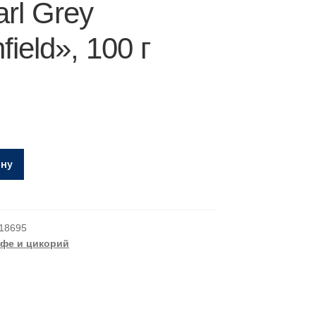
arl Grey
ield», 100 г
ину
18695
офе и цикорий