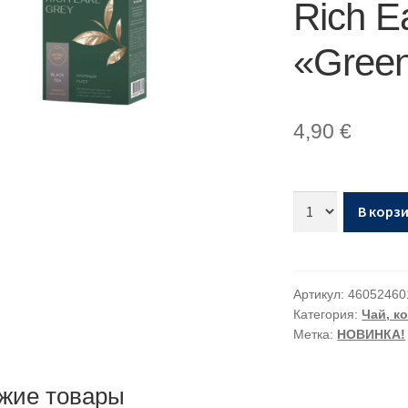
Rich E
«Greenf
4,90
€
В корз
Артикул:
46052460
Категория:
Чай, к
Метка:
НОВИНКА!
жие товары