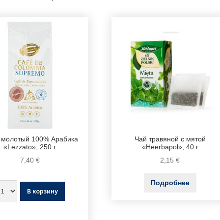
 молотый 100% Арабика
Чай травяной с мятой
«Lezzato», 250 г
«Heerbapol», 40 г
7,40
€
2,15
€
Подробнее
В корзину