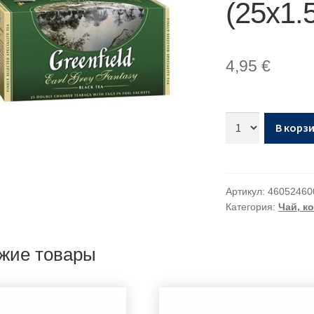
(25х1.5
4,95
€
В корз
Артикул:
46052460
Категория:
Чай, к
жие товары