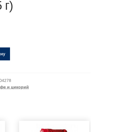
 г)
ину
04278
офе и цикорий