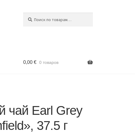
Поиск
Искать:
0,00
€
0 товаров
 чай Earl Grey
ield», 37.5 г