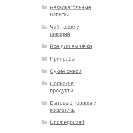
Безалкагольные
напитки
Чай, кофе и
цикорий
Всё для выпечки
Приправы
Сухие смеси
Польские
продукты
Бытовые товары и
косметика
Uncategorized