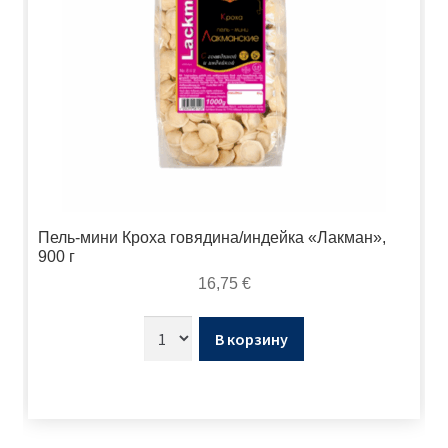
Пель-мини Кроха говядина/индейка «Лакман»,
900 г
16,75
€
В корзину