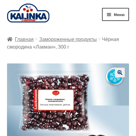
Перейти
Перейти
Меню
к
к
навигации
содержимому
Главная
Главная
Замороженные продукты
Чёрная
Заказ онлайн
смородина «Лакман», 300 г
Магазины
Доставка
🔍
Корзина