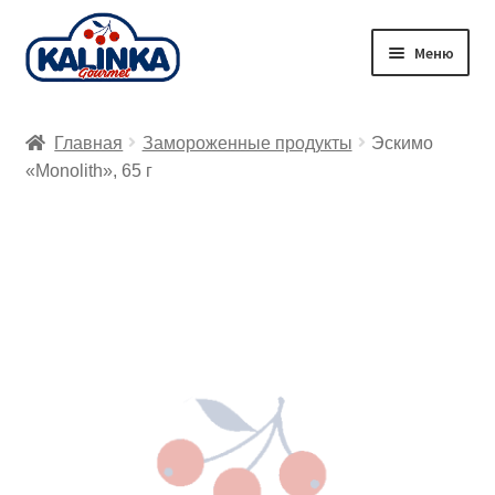
Перейти
Перейти
Меню
к
к
навигации
содержимому
Главная
Главная
Замороженные продукты
Эскимо
Заказ онлайн
«Monolith», 65 г
Магазины
Доставка
Корзина