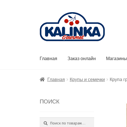
Перейти
Перейти
к
к
навигации
содержимому
Главная
Заказ онлайн
Магазин
Главная
Крупы и семечки
Крупа гр
ПОИСК
Поиск
Искать: