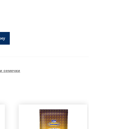
ину
и семечки