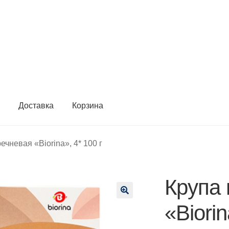
ы
Доставка
Корзина
ечневая «Biorina», 4* 100 г
Крупа 
🔍
«Biorin