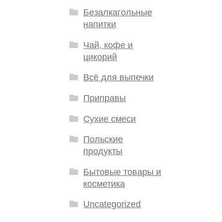
Безалкагольные
напитки
Чай, кофе и
цикорий
Всё для выпечки
Приправы
Сухие смеси
Польские
продукты
Бытовые товары и
косметика
Uncategorized