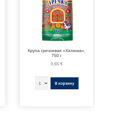
Крупа гречневая «Хатинка»,
750 г
3,65
€
В корзину