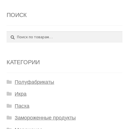
ПОИСК
Поиск
Искать:
КАТЕГОРИИ
Полуфабрикаты
Икра
Пасха
Замороженные продукты