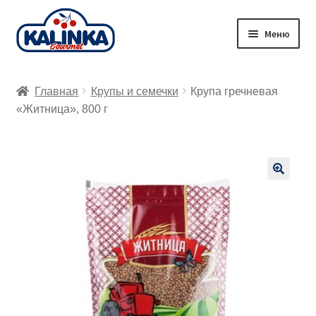
Перейти
Перейти
Меню
к
к
навигации
содержимому
Главная
Главная
Крупы и семечки
Крупа гречневая
Заказ онлайн
«Житница», 800 г
Магазины
Доставка
🔍
Корзина