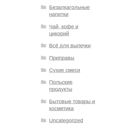
Безалкагольные
напитки
Чай, кофе и
цикорий
Всё для выпечки
Приправы
Сухие смеси
Польские
продукты
Бытовые товары и
косметика
Uncategorized