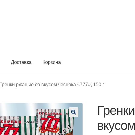
ы
Доставка
Корзина
Гренки ржаные со вкусом чеснока «777», 150 г
Гренки
🔍
вкусом