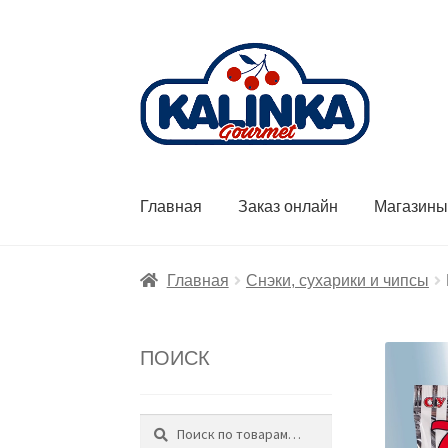
Перейти
Перейти
к
к
навигации
содержимому
Главная
Заказ онлайн
Магазин
Главная
Снэки, сухарики и чипсы
ПОИСК
Поиск
Искать: