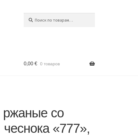
Поиск
Искать:
0,00
€
0 товаров
 ржаные со
 чеснока «777»,