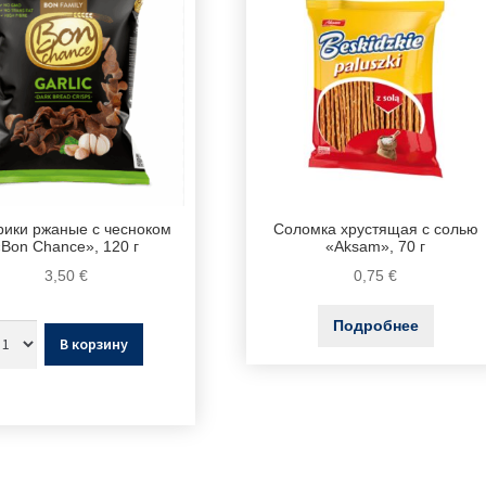
рики ржаные с чесноком
Соломка хрустящая с солью
«Bon Chance», 120 г
«Aksam», 70 г
3,50
€
0,75
€
Подробнее
В корзину