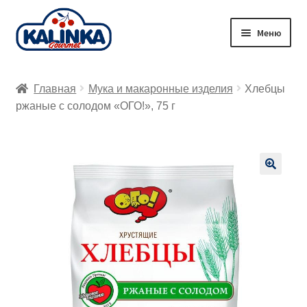
Перейти
Перейти
Меню
к
к
навигации
содержимому
Главная
Главная
Мука и макаронные изделия
Хлебцы
Заказ онлайн
ржаные с солодом «ОГО!», 75 г
Магазины
Доставка
🔍
Корзина