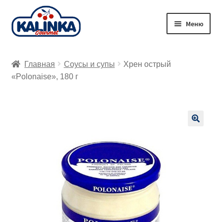
Перейти
Перейти
Меню
к
к
навигации
содержимому
Главная
Главная
Соусы и супы
Хрен острый
Заказ онлайн
«Polonaise», 180 г
Магазины
Доставка
🔍
Корзина