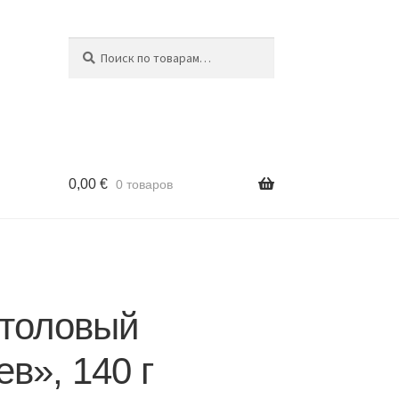
Поиск
Искать:
0,00
€
0 товаров
столовый
в», 140 г