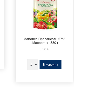
Майонез Провансаль 67%
«Махеевъ», 380 г
3,30
€
В корзину