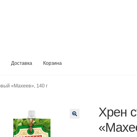
ы
Доставка
Корзина
овый «Махеев», 140 г
Хрен 
🔍
«Махее