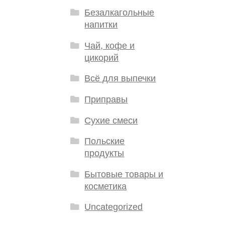
Безалкагольные
напитки
Чай, кофе и
цикорий
Всё для выпечки
Приправы
Сухие смеси
Польские
продукты
Бытовые товары и
косметика
Uncategorized