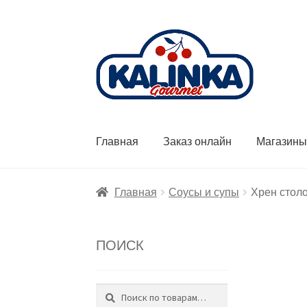
Перейти
Перейти
к
к
навигации
содержимому
Главная
Заказ онлайн
Магазин
Главная
Соусы и супы
Хрен стол
ПОИСК
Поиск
Искать: