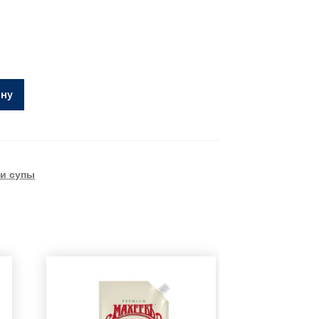
ину
и супы