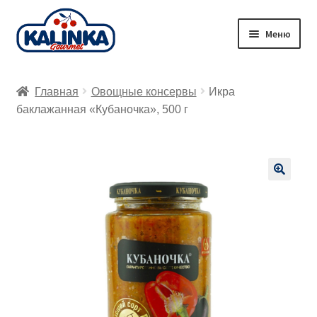
Перейти
Перейти
Меню
к
к
навигации
содержимому
Главная
Главная
Овощные консервы
Икра
Заказ онлайн
баклажанная «Кубаночка», 500 г
Магазины
Доставка
🔍
Корзина