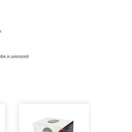
и
офе и цикорий