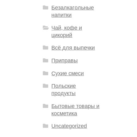
Безалкагольные
напитки
Чай, кофе и
цикорий
Всё для выпечки
Приправы
Сухие смеси
Польские
продукты
Бытовые товары и
косметика
Uncategorized