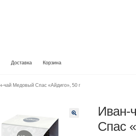
ы
Доставка
Корзина
н-чай Медовый Спас «Айдиго», 50 г
Иван-
🔍
Спас «