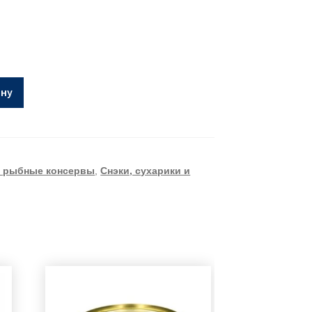
ину
и рыбные консервы
,
Снэки, сухарики и