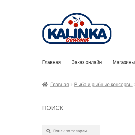
Перейти
Перейти
к
к
навигации
содержимому
Главная
Заказ онлайн
Магазин
Главная
Рыба и рыбные консервы
ПОИСК
Поиск
Искать: