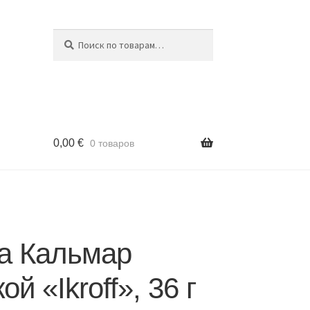
Поиск
Искать:
0,00
€
0 товаров
ка Кальмар
й «Ikroff», 36 г