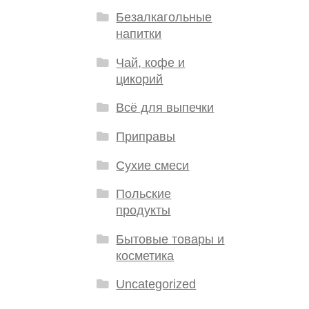
Безалкагольные
напитки
Чай, кофе и
цикорий
Всё для выпечки
Приправы
Сухие смеси
Польские
продукты
Бытовые товары и
косметика
Uncategorized