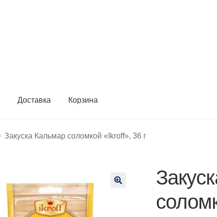
ы
Доставка
Корзина
Закуска Кальмар соломкой «Ikroff», 36 г
Закус
🔍
соломко