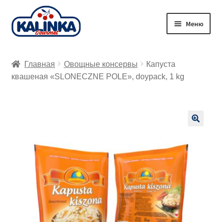
Перейти
Перейти
Меню
к
к
навигации
содержимому
Главная
Главная
Овощные консервы
Капуста
Заказ онлайн
квашеная «SLONECZNE POLE», doypack, 1 kg
Магазины
Доставка
🔍
Корзина