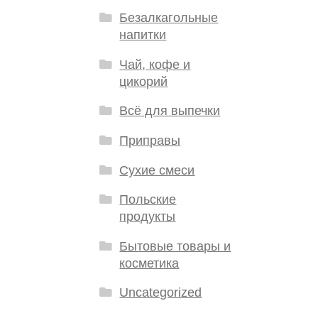
Безалкагольные
напитки
Чай, кофе и
цикорий
Всё для выпечки
Приправы
Сухие смеси
Польские
продукты
Бытовые товары и
косметика
Uncategorized