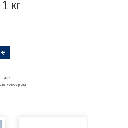
1 кг
ину
81444
ые консервы