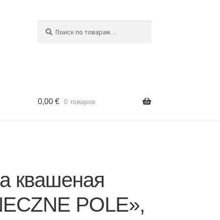
Поиск
Искать:
0,00
€
0 товаров
та квашеная
ECZNE POLE»,