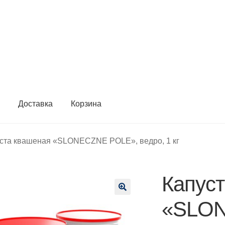
ы
Доставка
Корзина
ста квашеная «SLONECZNE POLE», ведро, 1 кг
Капус
🔍
«SLON