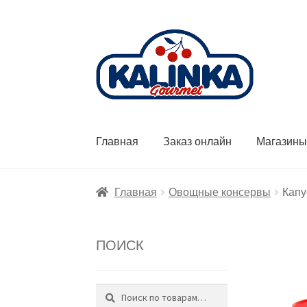
Перейти
Перейти
к
к
навигации
содержимому
Главная
Заказ онлайн
Магазин
Главная
Овощные консервы
Капу
ПОИСК
Поиск
Искать: