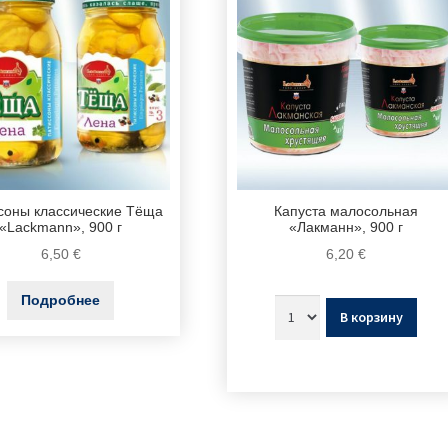
соны классические Тёща
Капуста малосольная
«Lackmann», 900 г
«Лакманн», 900 г
6,50
€
6,20
€
Подробнее
В корзину