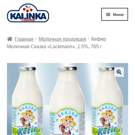
Перейти
Перейти
Меню
к
к
навигации
содержимому
Главная
Главная
Молочная продукция
Кефир
Заказ онлайн
Молочная Сказка «Lackmann», 1.5%, 765 г
Магазины
Доставка
🔍
Корзина