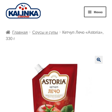
Перейти
Перейти
Меню
к
к
навигации
содержимому
Главная
Главная
Соусы и супы
Кетчуп Лечо «Astoria»,
Заказ онлайн
330 г
Магазины
Доставка
🔍
Корзина