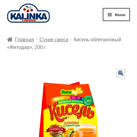
Перейти
Перейти
Меню
к
к
навигации
содержимому
Главная
Главная
Сухие смеси
Кисель облепиховый
Заказ онлайн
«Фитодар», 200 г
Магазины
Доставка
🔍
Корзина