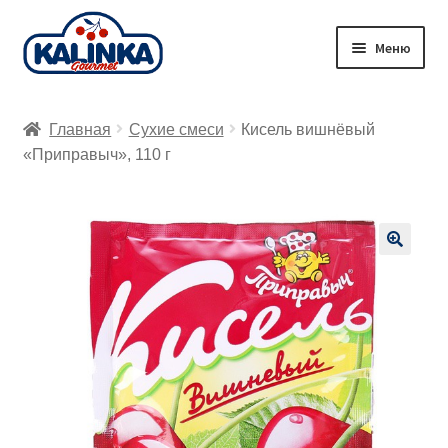
Перейти
Перейти
Меню
к
к
навигации
содержимому
Главная
Главная
Сухие смеси
Кисель вишнёвый
Заказ онлайн
«Приправыч», 110 г
Магазины
Доставка
🔍
Корзина