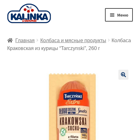
Перейти
Перейти
Меню
к
к
навигации
содержимому
Главная
Главная
Колбаса и мясные продукты
Колбаса
Заказ онлайн
Краковская из курицы “Tarczynski”, 260 г
Магазины
Доставка
🔍
Корзина