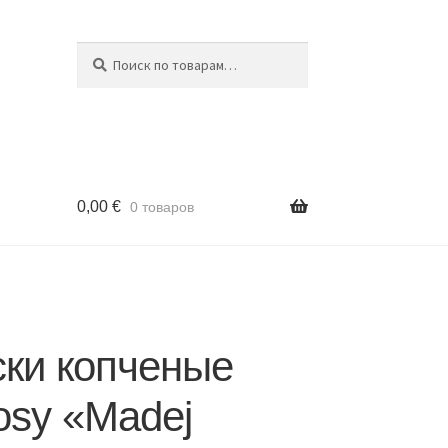
Поиск
Искать:
0,00
€
0 товаров
ски копченые
osy «Madej