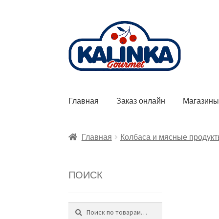
Перейти
Перейти
к
к
навигации
содержимому
Главная
Заказ онлайн
Магазин
Главная
Колбаса и мясные продук
ПОИСК
Поиск
Искать: