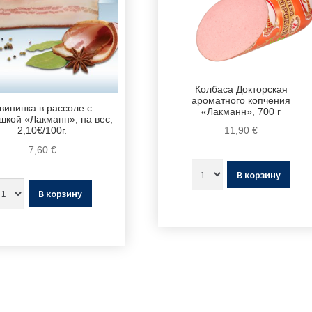
Колбаса Докторская
ароматного копчения
вининка в рассоле с
«Лакманн», 700 г
шкой «Лакманн», на вес,
11,90
€
2,10€/100г.
7,60
€
В корзину
В корзину