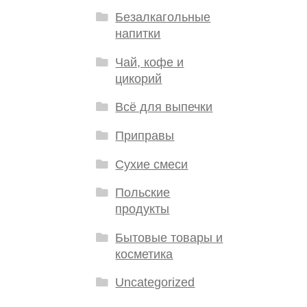
Безалкагольные
напитки
Чай, кофе и
цикорий
Всё для выпечки
Приправы
Сухие смеси
Польские
продукты
Бытовые товары и
косметика
Uncategorized