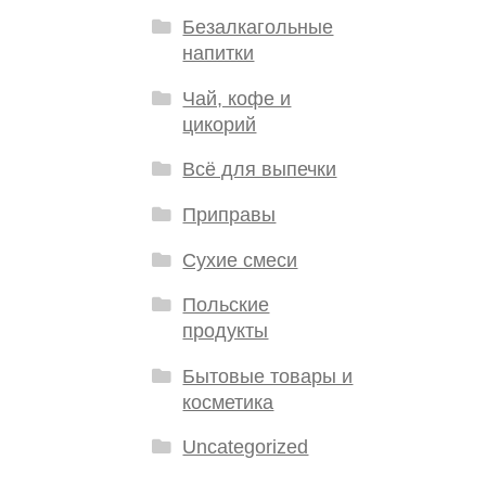
Безалкагольные
напитки
Чай, кофе и
цикорий
Всё для выпечки
Приправы
Сухие смеси
Польские
продукты
Бытовые товары и
косметика
Uncategorized