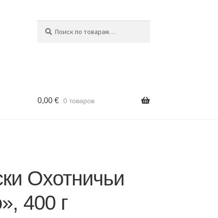
Поиск
Искать:
0,00
€
0 товаров
ски Охотничьи
», 400 г