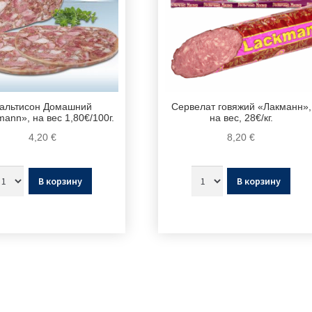
альтисон Домашний
Сервелат говяжий «Лакманн»,
ann», на вес 1,80€/100г.
на вес, 28€/кг.
4,20
€
8,20
€
В корзину
В корзину