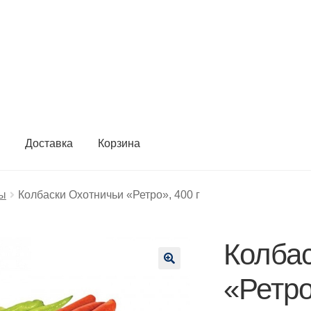
ы
Доставка
Корзина
ты
Колбаски Охотничьи «Ретро», 400 г
Колба
🔍
«Ретро