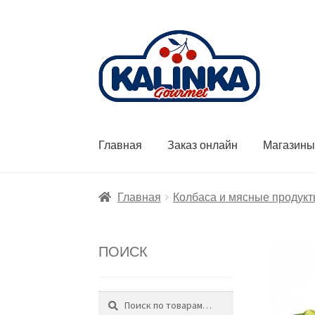
Перейти
Перейти
к
к
навигации
содержимому
Главная
Заказ онлайн
Магазин
Главная
Колбаса и мясные продук
ПОИСК
Поиск
Искать: