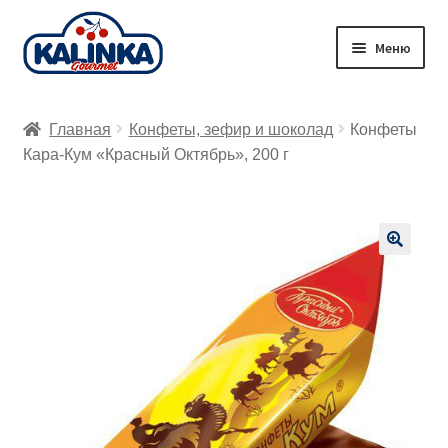
Перейти
Перейти
Меню
к
к
навигации
содержимому
Главная
Главная
Конфеты, зефир и шоколад
Конфеты
Заказ онлайн
Кара-Кум «Красный Октябрь», 200 г
Магазины
Доставка
🔍
Корзина