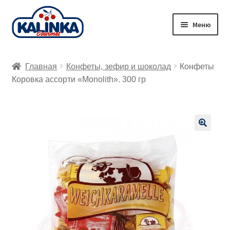
Перейти
Перейти
Меню
к
к
навигации
содержимому
Главная
Главная
Конфеты, зефир и шоколад
Конфеты
Заказ онлайн
Коровка ассорти «Monolith». 300 гр
Магазины
Доставка
🔍
Корзина