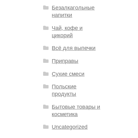
Безалкагольные
напитки
Чай, кофе и
цикорий
Всё для выпечки
Приправы
Сухие смеси
Польские
продукты
Бытовые товары и
косметика
Uncategorized