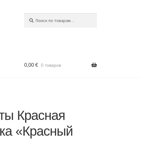
Поиск
Искать:
0,00
€
0 товаров
ты Красная
ка «Красный