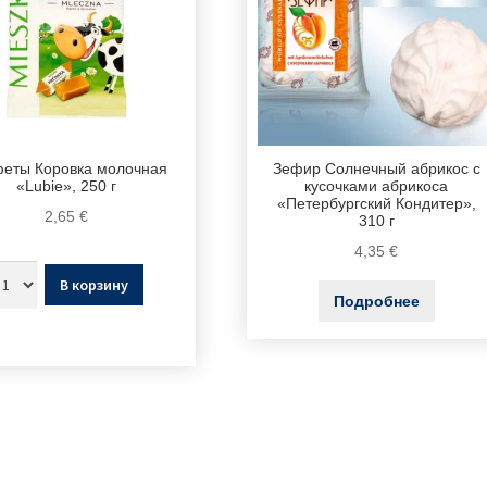
еты Коровка молочная
Зефир Солнечный абрикос с
«Lubie», 250 г
кусочками абрикоса
«Петербургский Кондитер»,
2,65
€
310 г
4,35
€
В корзину
Подробнее