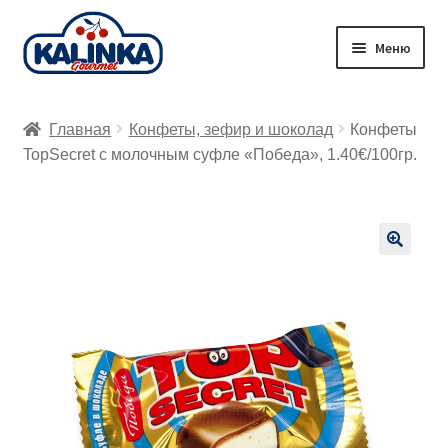
Перейти
Перейти
Меню
к
к
навигации
содержимому
Главная
Главная
Конфеты, зефир и шоколад
Конфеты
Заказ онлайн
TopSecret с молочным суфле «Победа», 1.40€/100гр.
Магазины
Доставка
🔍
Корзина