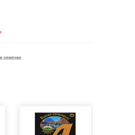
и
и семечки