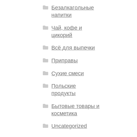
Безалкагольные
напитки
Чай, кофе и
цикорий
Всё для выпечки
Приправы
Сухие смеси
Польские
продукты
Бытовые товары и
косметика
Uncategorized