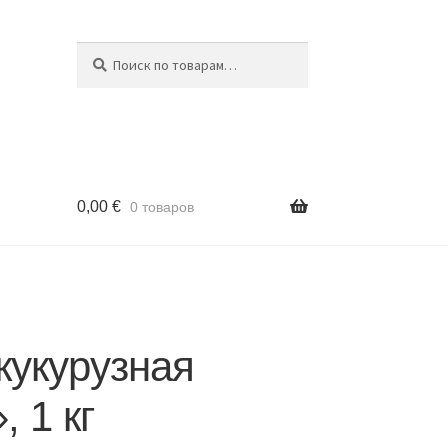
Поиск
Искать:
0,00
€
0 товаров
кукурузная
, 1 кг