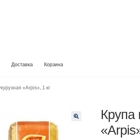
ы
Доставка
Корзина
курузная «Arpis», 1 кг
Крупа 
🔍
«Arpis»