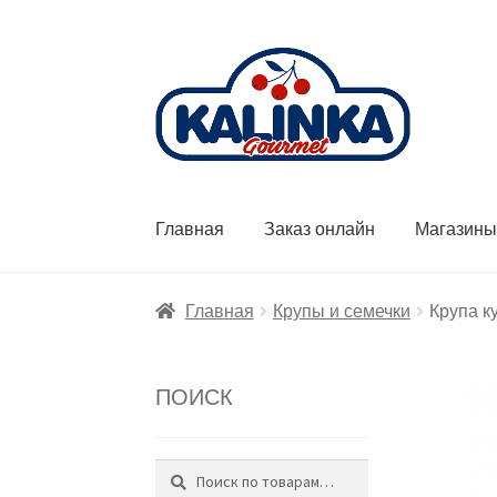
Перейти
Перейти
к
к
навигации
содержимому
Главная
Заказ онлайн
Магазин
Главная
Крупы и семечки
Крупа ку
ПОИСК
Поиск
Искать: