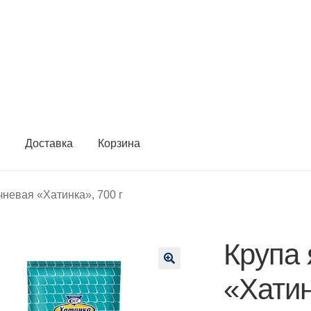
ы
Доставка
Корзина
чневая «Хатинка», 700 г
Крупа 
🔍
«Хатин