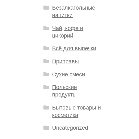
Безалкагольные
напитки
Чай, кофе и
цикорий
Всё для выпечки
Приправы
Сухие смеси
Польские
продукты
Бытовые товары и
косметика
Uncategorized