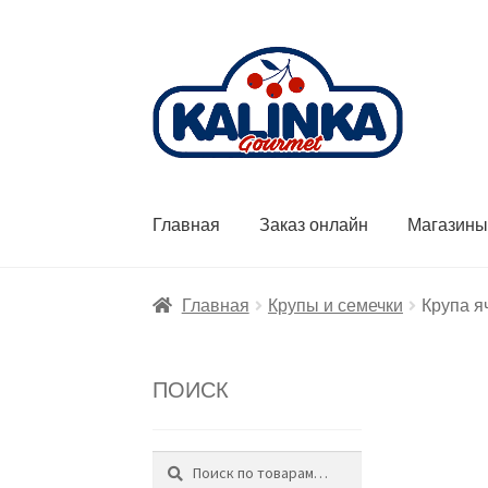
Перейти
Перейти
к
к
навигации
содержимому
Главная
Заказ онлайн
Магазин
Главная
Крупы и семечки
Крупа я
ПОИСК
Поиск
Искать: