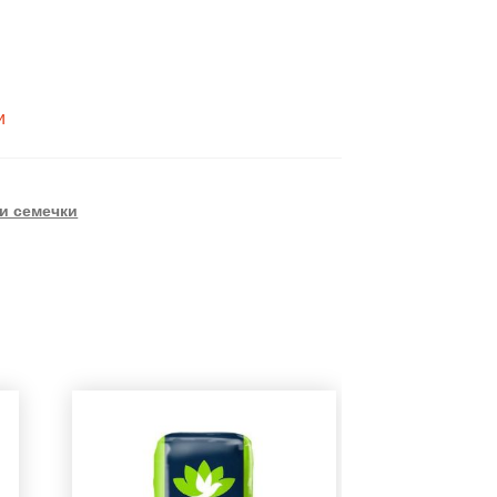
и
и семечки