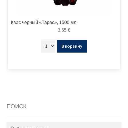
Квас черный «Тарас», 1500 мл
3,65
€
В корзину
ПОИСК
Поиск
Искать: