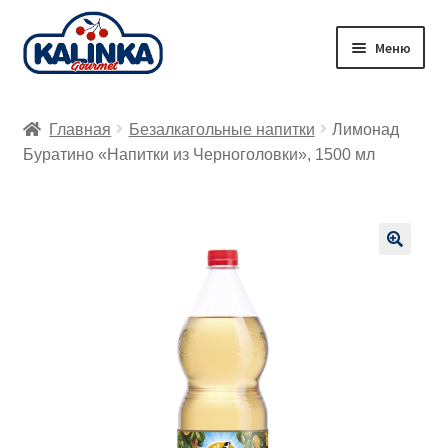
Перейти
Перейти
Меню
к
к
навигации
содержимому
Главная
Главная
Безалкагольные напитки
Лимонад
Заказ онлайн
Буратино «Напитки из Черноголовки», 1500 мл
Магазины
Доставка
🔍
Корзина