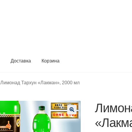
ы
Доставка
Корзина
Лимонад Тархун «Лакман», 2000 мл
Лимон
🔍
«Лакма