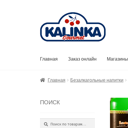
Перейти
Перейти
к
к
навигации
содержимому
Главная
Заказ онлайн
Магазин
Главная
Безалкагольные напитки
ПОИСК
Поиск
Искать: