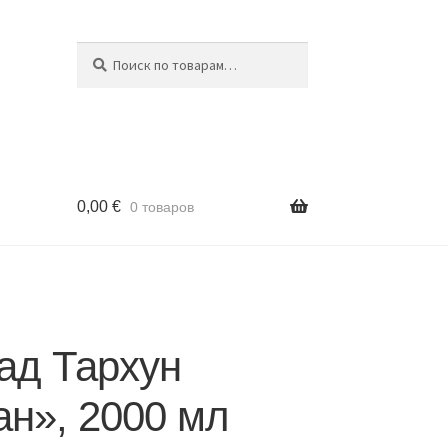
Поиск
Искать:
0,00
€
0 товаров
ад Тархун
н», 2000 мл