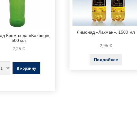
Лимонад «Лакман», 1500 мл
ад Крем-сода «Kazbegi»,
500 мл
2,95
€
2,25
€
Подробнее
В корзину