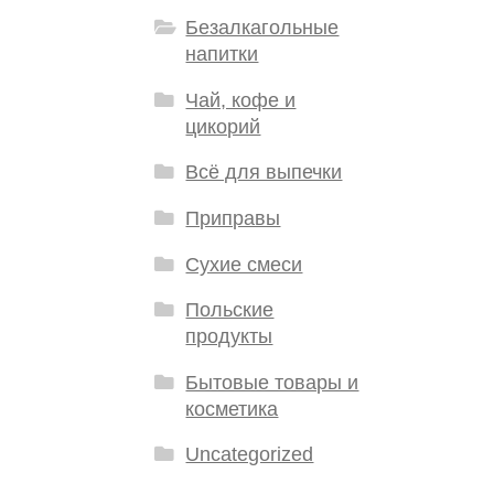
Безалкагольные
напитки
Чай, кофе и
цикорий
Всё для выпечки
Приправы
Сухие смеси
Польские
продукты
Бытовые товары и
косметика
Uncategorized