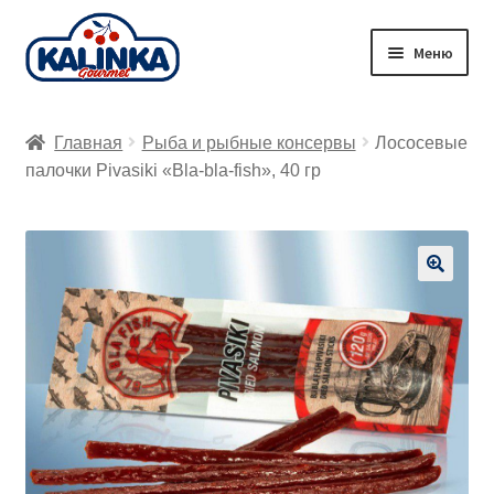
Перейти
Перейти
Меню
к
к
навигации
содержимому
Главная
Главная
Рыба и рыбные консервы
Лососевые
Заказ онлайн
палочки Pivasiki «Bla-bla-fish», 40 гр
Магазины
Доставка
🔍
Корзина