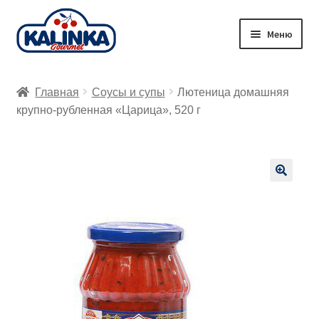
Перейти
Перейти
Меню
к
к
навигации
содержимому
Главная
Главная
Соусы и супы
Лютеница домашняя
Заказ онлайн
крупно-рубленная «Царица», 520 г
Магазины
Доставка
🔍
Корзина