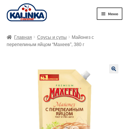
Перейти
Перейти
Меню
к
к
навигации
содержимому
Главная
Главная
Соусы и супы
Майонез с
Заказ онлайн
перепелиным яйцом “Махеев”, 380 г
Магазины
Доставка
🔍
Корзина