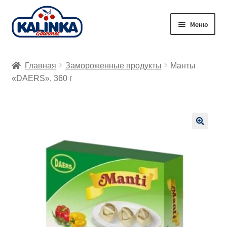
Перейти
Перейти
Меню
к
к
навигации
содержимому
Главная
Главная
Замороженные продукты
Манты
Заказ онлайн
«DAERS», 360 г
Магазины
Доставка
🔍
Корзина