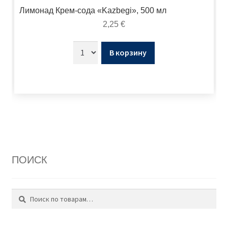
Лимонад Крем-сода «Kazbegi», 500 мл
2,25
€
В корзину
ПОИСК
Поиск
Искать: