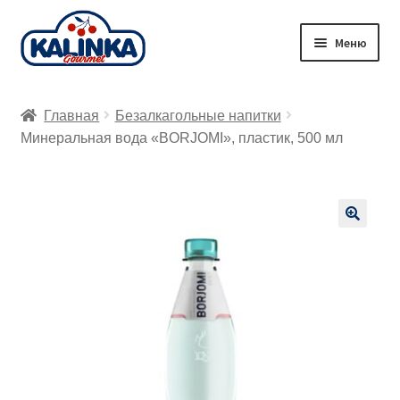
Перейти
Перейти
Меню
к
к
навигации
содержимому
Главная
Главная
Безалкагольные напитки
Заказ онлайн
Минеральная вода «BORJOMI», пластик, 500 мл
Магазины
Доставка
🔍
Корзина