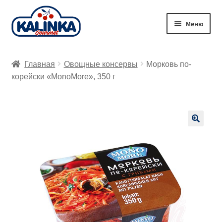
Перейти
Перейти
Меню
к
к
навигации
содержимому
Главная
Главная
Овощные консервы
Морковь по-
Заказ онлайн
корейски «MonoMore», 350 г
Магазины
Доставка
🔍
Корзина