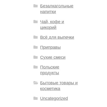
Безалкагольные
напитки
Чай, кофе и
цикорий
Всё для выпечки
Приправы
Сухие смеси
Польские
продукты
Бытовые товары и
косметика
Uncategorized