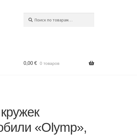
Поиск
Искать:
0,00
€
0 товаров
 кружек
обили «Olymp»,