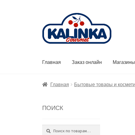
Перейти
Перейти
к
к
навигации
содержимому
Главная
Заказ онлайн
Магазин
Главная
Бытовые товары и космет
ПОИСК
Поиск
Искать: