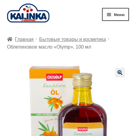
Перейти
Перейти
Меню
к
к
навигации
содержимому
Главная
Главная
Бытовые товары и косметика
Заказ онлайн
Облепиховое масло «Olymp», 100 мл
Магазины
Доставка
🔍
Корзина