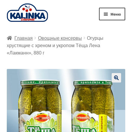
Перейти
Перейти
Меню
к
к
навигации
содержимому
Главная
Главная
Овощные консервы
Огурцы
Заказ онлайн
хрустящие с хреном и укропом Тёща Лена
«Лакманн», 880 г
Магазины
Доставка
🔍
Корзина