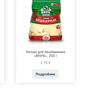
Лапша для бешбармака
«ВНУК», 250 г
2,75
€
Подробнее