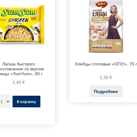
Лапша быстрого
Хлебцы столовые «ОГО!», 75 г
готовления со вкусом
рицы «YumYum», 60 г
1,30
€
1,40
€
Подробнее
В корзину