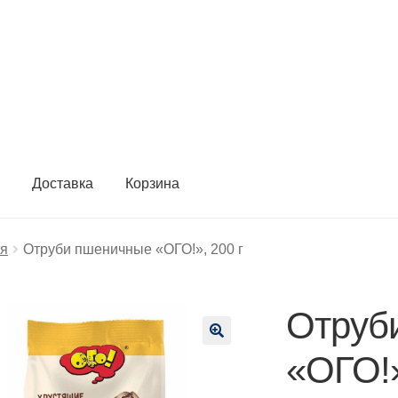
ы
Доставка
Корзина
ия
Отруби пшеничные «ОГО!», 200 г
Отруб
🔍
«ОГО!»