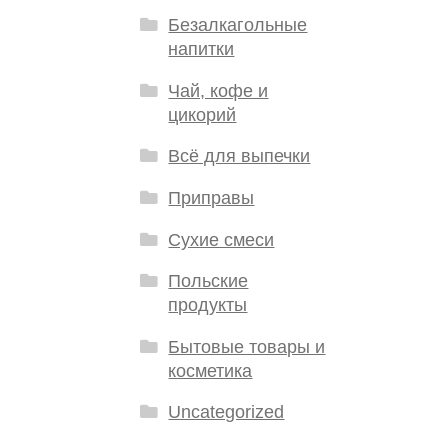
Безалкагольные
напитки
Чай, кофе и
цикорий
Всё для выпечки
Приправы
Сухие смеси
Польские
продукты
Бытовые товары и
косметика
Uncategorized