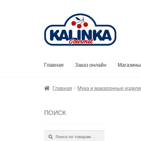
Перейти
Перейти
к
к
навигации
содержимому
Главная
Заказ онлайн
Магазин
Главная
Мука и макаронные издел
ПОИСК
Поиск
Искать: