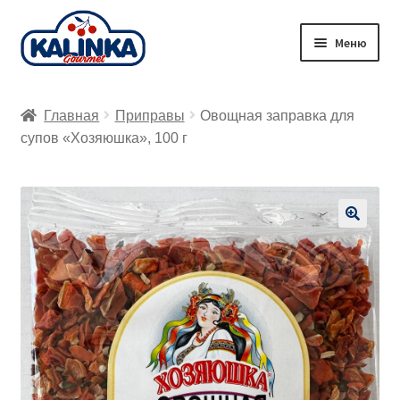
Перейти
Перейти
Меню
к
к
навигации
содержимому
Главная
Главная
Приправы
Овощная заправка для
Заказ онлайн
супов «Хозяюшка», 100 г
Магазины
Доставка
🔍
Корзина