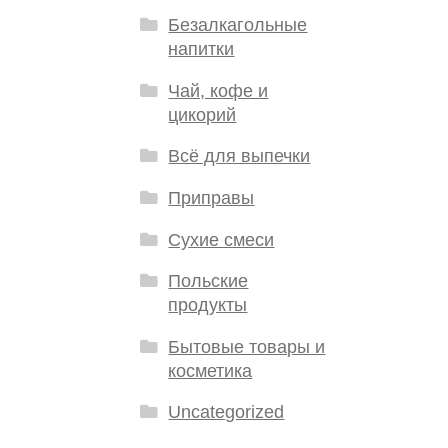
Безалкагольные
напитки
Чай, кофе и
цикорий
Всё для выпечки
Приправы
Сухие смеси
Польские
продукты
Бытовые товары и
косметика
Uncategorized