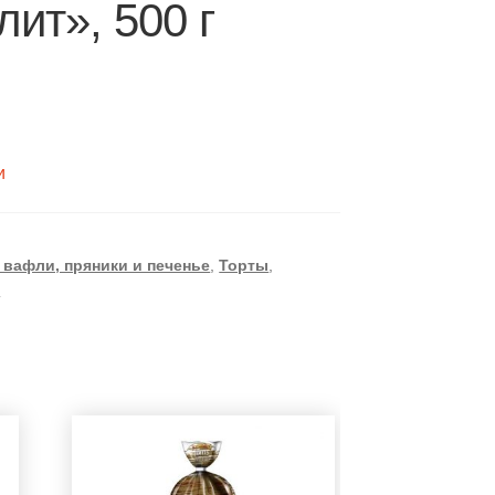
ит», 500 г
и
 вафли, пряники и печенье
,
Торты
,
я