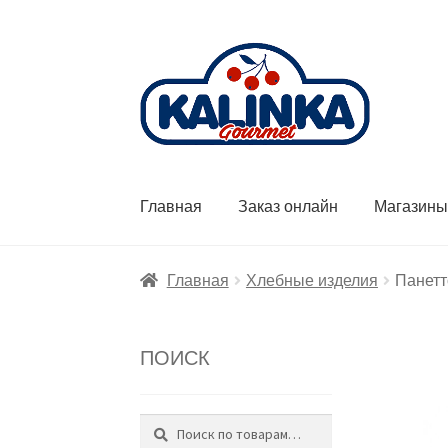
Перейти
Перейти
к
к
навигации
содержимому
Главная
Заказ онлайн
Магазин
Главная
Хлебные изделия
Панетт
ПОИСК
Поиск
Искать: