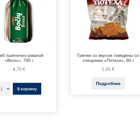
еб пшенично-ржаной
Гренки со вкусом говядины со
«Bociu», 700 г
специями «Потеха», 80 г
4,75
€
1,65
€
Подробнее
В корзину