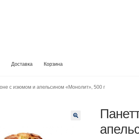
ы
Доставка
Корзина
оне с изюмом и апельсином «Монолит», 500 г
Панет
🔍
апель