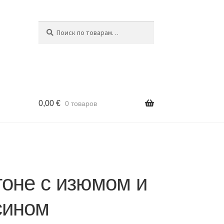
Поиск
Искать:
0,00
€
0 товаров
тоне с изюмом и
сином