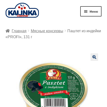
Перейти
Перейти
Меню
к
к
навигации
содержимому
Главная
Главная
Мясные консервы
Паштет из индейки
Заказ онлайн
«PROFI», 131 г
Магазины
Доставка
🔍
Корзина