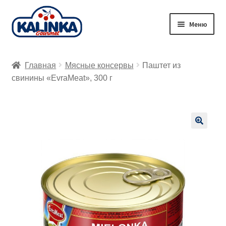
Перейти
Перейти
Меню
к
к
навигации
содержимому
Главная
Главная
Мясные консервы
Паштет из
Заказ онлайн
свинины «EvraMeat», 300 г
Магазины
Доставка
🔍
Корзина