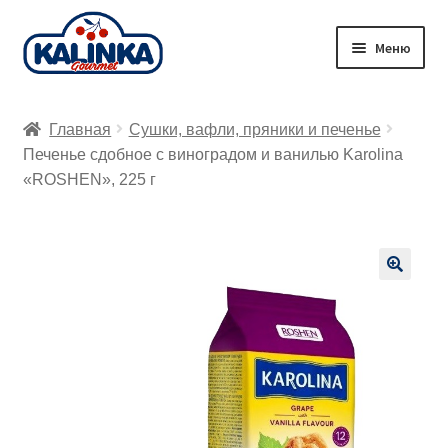
Перейти
Перейти
Меню
к
к
навигации
содержимому
Главная
Главная
Сушки, вафли, пряники и печенье
Заказ онлайн
Печенье сдобное с виноградом и ванилью Karolina
«ROSHEN», 225 г
Магазины
Доставка
🔍
Корзина