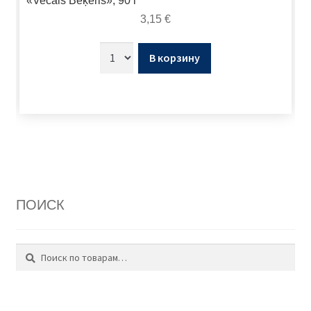
«Vecais Beķeris», 90 г
3,15
€
В корзину
ПОИСК
Поиск
Искать: